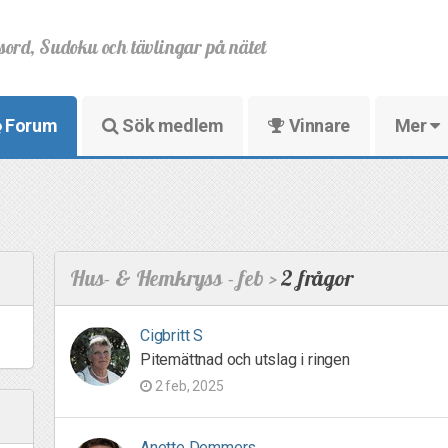
sord, Sudoku och tävlingar på nätet
Forum
Sök medlem
Vinnare
Mer
Hus- & Hemkryss - feb >
2 frågor
Cigbritt S
Pitemättnad och utslag i ringen
2 feb, 2025
Anette Demmers