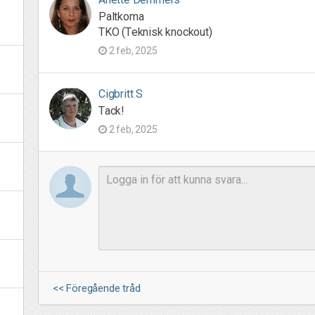
Paltkoma
TKO (Teknisk knockout)
2 feb, 2025
Cigbritt S
Tack!
2 feb, 2025
<< Föregående tråd