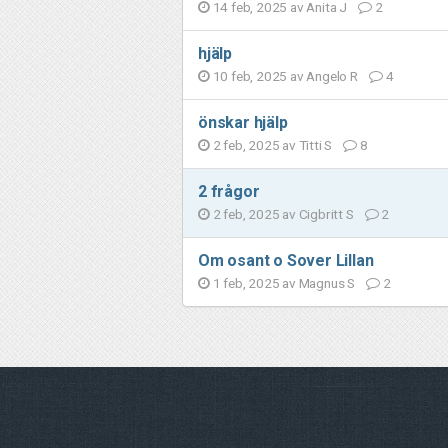
14 feb, 2025 av
Anita J
2
hjälp
10 feb, 2025 av
Angelo R
4
önskar hjälp
2 feb, 2025 av
Titti S
8
2 frågor
2 feb, 2025 av
Cigbritt S
2
Om osant o Sover Lillan
1 feb, 2025 av
Magnus S
2