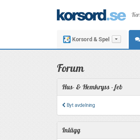
Kor
Korsord & Spel
Forum
Hus- & Hemkryss - feb
Byt avdelning
Inlägg