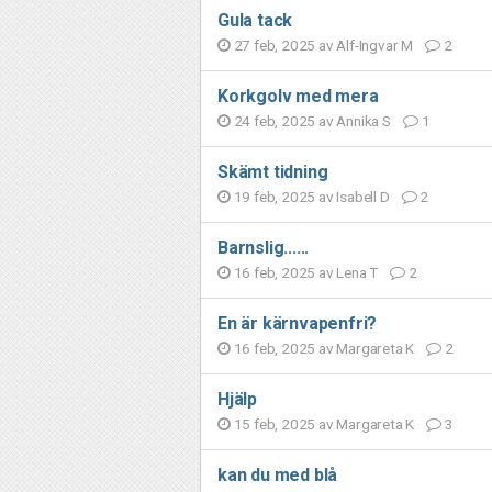
Gula tack
27 feb, 2025 av
Alf-Ingvar M
2
Korkgolv med mera
24 feb, 2025 av
Annika S
1
Skämt tidning
19 feb, 2025 av
Isabell D
2
Barnslig......
16 feb, 2025 av
Lena T
2
En är kärnvapenfri?
16 feb, 2025 av
Margareta K
2
Hjälp
15 feb, 2025 av
Margareta K
3
kan du med blå