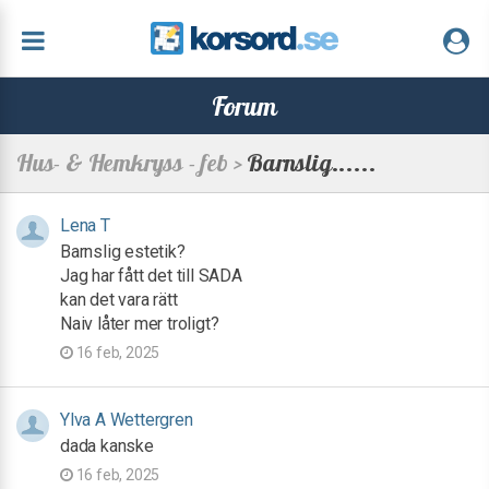
Forum
Hus- & Hemkryss - feb >
Barnslig......
Lena T
Barnslig estetik?
Jag har fått det till SADA
kan det vara rätt
Naiv låter mer troligt?
16 feb, 2025
Ylva A Wettergren
dada kanske
16 feb, 2025