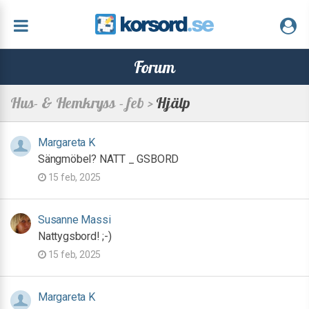
Forum
Hus- & Hemkryss - feb >
Hjälp
Margareta K
Sängmöbel? NATT _ GSBORD
15 feb, 2025
Susanne Massi
Nattygsbord! ;-)
15 feb, 2025
Margareta K