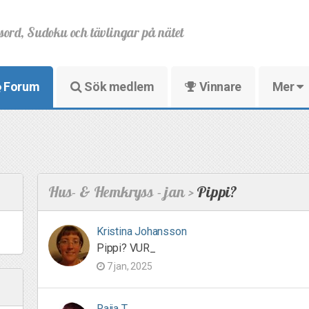
sord, Sudoku och tävlingar på nätet
Forum
Sök medlem
Vinnare
Mer
Hus- & Hemkryss - jan >
Pippi?
Kristina Johansson
Pippi? VUR_
7 jan, 2025
Raija T