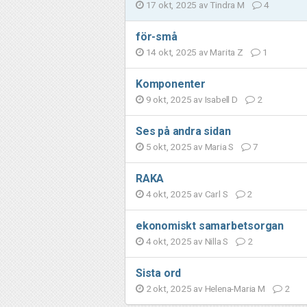
17 okt, 2025 av
Tindra M
4
för-små
14 okt, 2025 av
Marita Z
1
Komponenter
9 okt, 2025 av
Isabell D
2
Ses på andra sidan
5 okt, 2025 av
Maria S
7
RAKA
4 okt, 2025 av
Carl S
2
ekonomiskt samarbetsorgan
4 okt, 2025 av
Nilla S
2
Sista ord
2 okt, 2025 av
Helena-Maria M
2