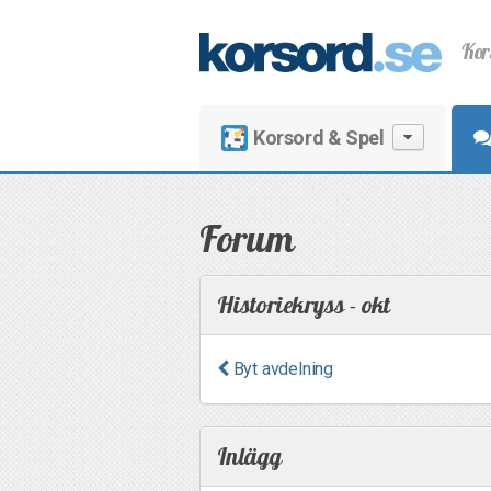
Kor
Korsord & Spel
Forum
Historiekryss - okt
Byt avdelning
Inlägg