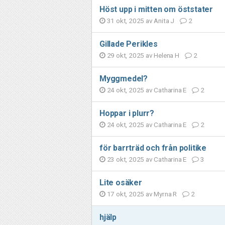
Höst upp i mitten om öststater
31 okt, 2025 av
Anita J
2
Gillade Perikles
29 okt, 2025 av
Helena H
2
Myggmedel?
24 okt, 2025 av
Catharina E
2
Hoppar i plurr?
24 okt, 2025 av
Catharina E
2
för barrträd och från politike
23 okt, 2025 av
Catharina E
3
Lite osäker
17 okt, 2025 av
Myrna R
2
hjälp