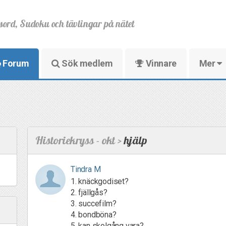
sord, Sudoku och tävlingar på nätet
Forum
Sök medlem
Vinnare
Mer
Historiekryss - okt >
hjälp
Tindra M
1. knäckgodiset?
2. fjällgås?
3. succefilm?
4. bondböna?
5. kan skolgång vara?