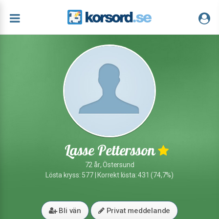
Lasse Pettersson
72 år, Östersund
Lösta kryss: 577 | Korrekt lösta: 431 (74,7%)
Bli vän
Privat meddelande