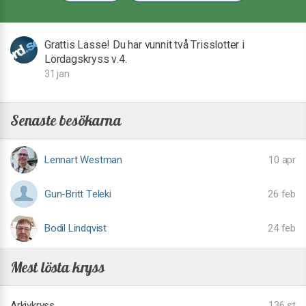
Grattis Lasse! Du har vunnit två Trisslotter i
Lördagskryss v.4.
31 jan
Senaste besökarna
Lennart Westman
10 apr
Gun-Britt Teleki
26 feb
Bodil Lindqvist
24 feb
Mest lösta kryss
Arkivkryss
136 st