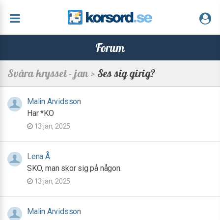
Forum
Svåra krysset - jan >
Ses sig girig?
Malin Arvidsson
Har *KO
13 jan, 2025
Lena Å
SKO, man skor sig på någon.
13 jan, 2025
Malin Arvidsson