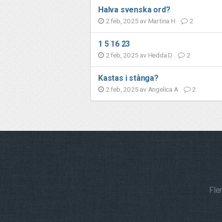
Halva svenska ord?
2 feb, 2025 av
Martina H
2
1 5 16 23
2 feb, 2025 av
Hedda D
2
Kastas i stånga?
2 feb, 2025 av
Angelica A
2
Fle