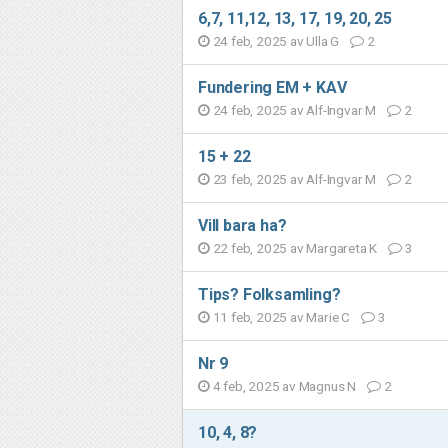
6,7, 11,12, 13, 17, 19, 20, 25
24 feb, 2025 av
Ulla G
2
Fundering EM + KAV
24 feb, 2025 av
Alf-Ingvar M
2
15 + 22
23 feb, 2025 av
Alf-Ingvar M
2
Vill bara ha?
22 feb, 2025 av
Margareta K
3
Tips? Folksamling?
11 feb, 2025 av
Marie C
3
Nr 9
4 feb, 2025 av
Magnus N
2
10, 4, 8?