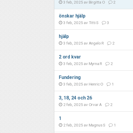
3 feb, 2025 av
Birgitta O
2
önskar hjälp
3 feb, 2025 av
Titti S
3
hjälp
3 feb, 2025 av
Angelo R
2
2 ord kvar
3 feb, 2025 av
Myrna R
2
Fundering
3 feb, 2025 av
Henric O
1
3, 18, 24 och 26
2 feb, 2025 av
Orvar A
2
1
2 feb, 2025 av
Magnus S
1