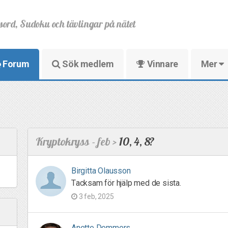
sord, Sudoku och tävlingar på nätet
Forum
Sök medlem
Vinnare
Mer
Kryptokryss - feb >
10, 4, 8?
Birgitta Olausson
Tacksam för hjälp med de sista.
3 feb, 2025
Anette Demmers