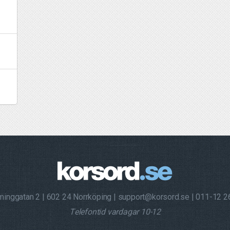
minggatan 2
602 24 Norrköping
support@korsord.se
011-12 2
Telefontid vardagar 10-12