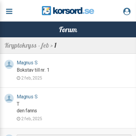
Forum
Kryptokryss - feb >
1
Magnus S
Bokstav till nr. 1
2 feb, 2025
Magnus S
T
den fanns
2 feb, 2025