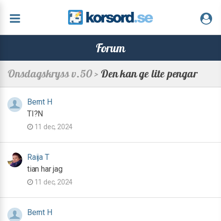
Forum
Onsdagskryss v.50 >
Den kan ge lite pengar
Bernt H
TI?N
11 dec, 2024
Raija T
tian har jag
11 dec, 2024
Bernt H