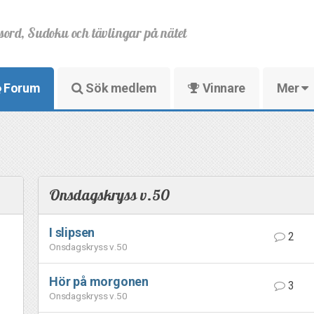
sord, Sudoku och tävlingar på nätet
Forum
Sök medlem
Vinnare
Mer
Onsdagskryss v.50
I slipsen
2
Onsdagskryss v.50
Hör på morgonen
3
Onsdagskryss v.50