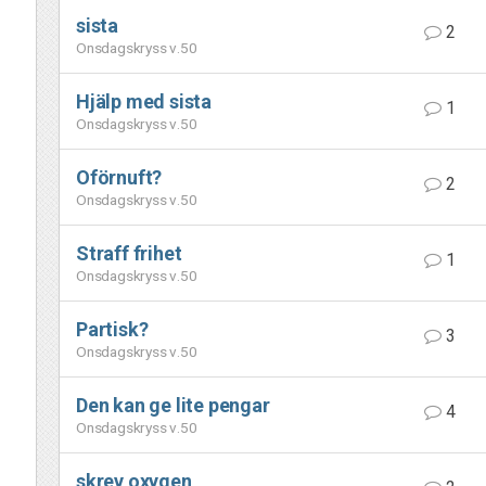
sista
2
Onsdagskryss v.50
Hjälp med sista
1
Onsdagskryss v.50
Oförnuft?
2
Onsdagskryss v.50
Straff frihet
1
Onsdagskryss v.50
Partisk?
3
Onsdagskryss v.50
Den kan ge lite pengar
4
Onsdagskryss v.50
skrev oxygen