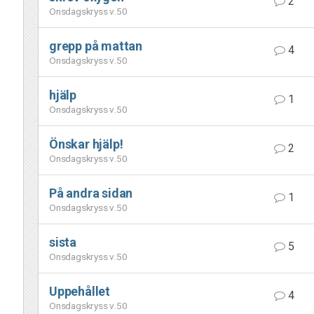
2
Onsdagskryss v.50
grepp på mattan
4
Onsdagskryss v.50
hjälp
1
Onsdagskryss v.50
Önskar hjälp!
2
Onsdagskryss v.50
På andra sidan
1
Onsdagskryss v.50
sista
5
Onsdagskryss v.50
Uppehållet
4
Onsdagskryss v.50