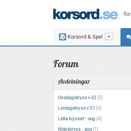
Kor
Korsord & Spel
Forum
Avdelningar
Onsdagskryss v.32
(5)
Lördagskryss v.31
(0)
Lätta krysset - aug
(4)
Nöjeskryss - aug
(1)