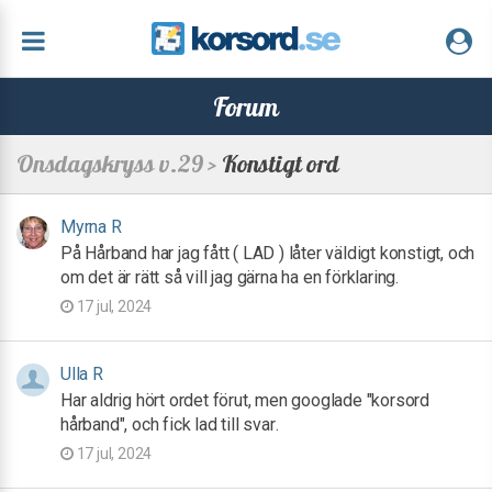
Forum
Onsdagskryss v.29 >
Konstigt ord
Myrna R
På Hårband har jag fått ( LAD ) låter väldigt konstigt, och
om det är rätt så vill jag gärna ha en förklaring.
17 jul, 2024
Ulla R
Har aldrig hört ordet förut, men googlade "korsord
hårband", och fick lad till svar.
17 jul, 2024