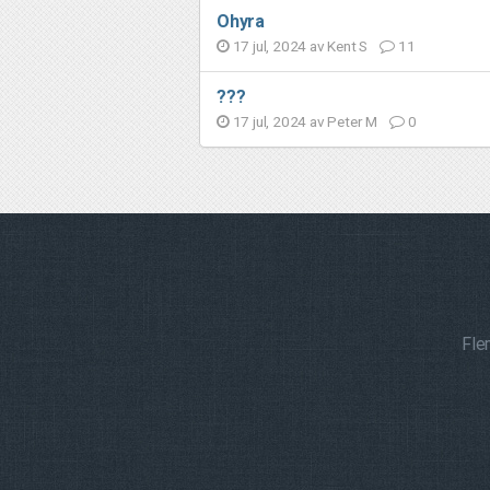
Ohyra
17 jul, 2024 av
Kent S
11
???
17 jul, 2024 av
Peter M
0
Fle