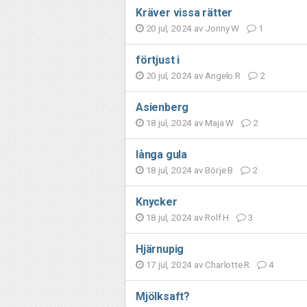
Kräver vissa rätter
20 jul, 2024 av
Jonny W
1
förtjust i
20 jul, 2024 av
Angelo R
2
Asienberg
18 jul, 2024 av
Maja W
2
långa gula
18 jul, 2024 av
Börje B
2
Knycker
18 jul, 2024 av
Rolf H
3
Hjärnupig
17 jul, 2024 av
Charlotte R
4
Mjölksaft?