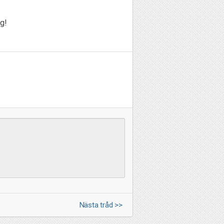
g!
Nästa tråd >>