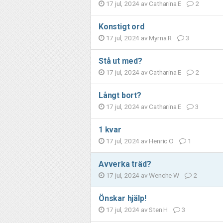
17 jul, 2024 av
Catharina E
2
Konstigt ord
17 jul, 2024 av
Myrna R
3
Stå ut med?
17 jul, 2024 av
Catharina E
2
Långt bort?
17 jul, 2024 av
Catharina E
3
1 kvar
17 jul, 2024 av
Henric O
1
Avverka träd?
17 jul, 2024 av
Wenche W
2
Önskar hjälp!
17 jul, 2024 av
Sten H
3