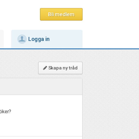
Bli medlem
Logga in
Skapa ny tråd
söker?