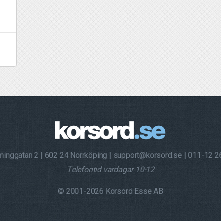
minggatan 2
602 24 Norrköping
support@korsord.se
011-12 2
Telefontid vardagar 10-12
© 2001-2026 Korsord Esse AB