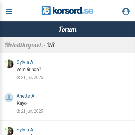
Forum
Melodikrysset >
V3
Sylvia A
vem är hon?
21 jun, 2025
Anette A
Kayo
21 jun, 2025
Sylvia A