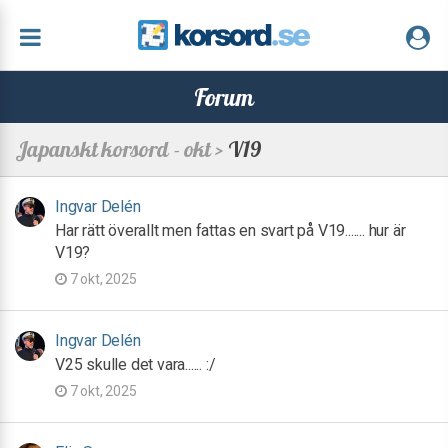
Forum
Japanskt korsord - okt >
V19
Ingvar Delén
Har rätt överallt men fattas en svart på V19....... hur är
V19?
7 okt, 2025
Ingvar Delén
V25 skulle det vara...... :/
7 okt, 2025