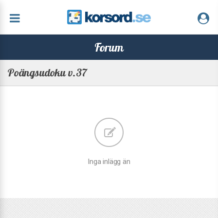
Forum
Poängsudoku v.37
Inga inlägg än