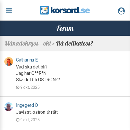
Forum
Månadskryss - okt >
Rå delikatess?
Catharina E
Vad ska det bli?
Jag har O**R*N
Ska det bli OSTRON??
9 okt, 2025
Ingegerd Ö
Javisst, ostron är rätt
9 okt, 2025