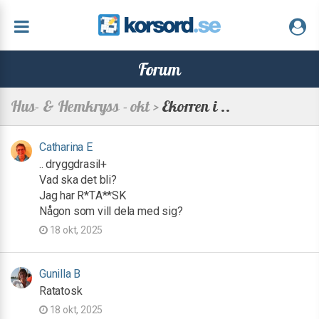
Forum
Hus- & Hemkryss - okt >
Ekorren i ..
Catharina E
.. dryggdrasil+
Vad ska det bli?
Jag har R*TA**SK
Någon som vill dela med sig?
18 okt, 2025
Gunilla B
Ratatosk
18 okt, 2025