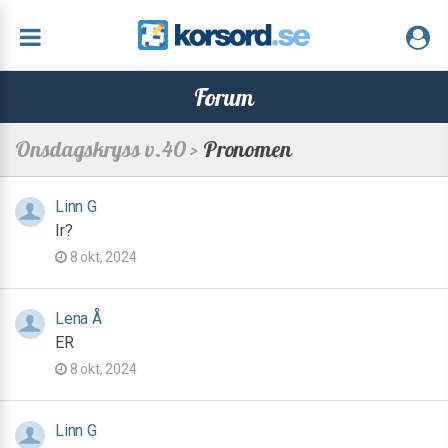
Forum
Onsdagskryss v.40 >
Pronomen
Linn G
Ir?
8 okt, 2024
Lena Å
ER
8 okt, 2024
Linn G