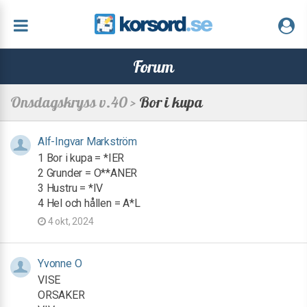
Forum
Onsdagskryss v.40 >
Bor i kupa
Alf-Ingvar Markström
1 Bor i kupa = *IER
2 Grunder = O**ANER
3 Hustru = *IV
4 Hel och hållen = A*L
4 okt, 2024
Yvonne O
VISE
ORSAKER