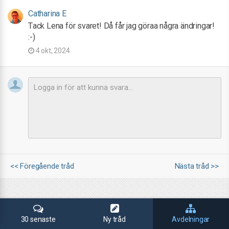
Catharina E
Tack Lena för svaret! Då får jag göraa några ändringar!
:-)
4 okt, 2024
<< Föregående tråd
Nästa tråd >>
30 senaste
Ny tråd
Avdelningar