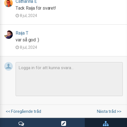
Catharina E
Tack Raija för svaret!
8 jul, 2024
Raija T
var så god :)
8 jul, 2024
<< Föregående tråd
Nästa tråd >>