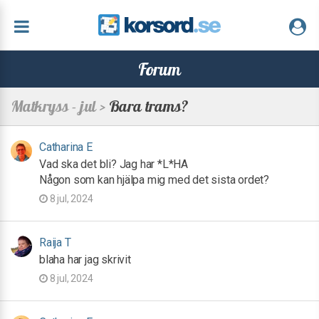
Forum
Matkryss - jul >
Bara trams?
Catharina E
Vad ska det bli? Jag har *L*HA
Någon som kan hjälpa mig med det sista ordet?
8 jul, 2024
Raija T
blaha har jag skrivit
8 jul, 2024