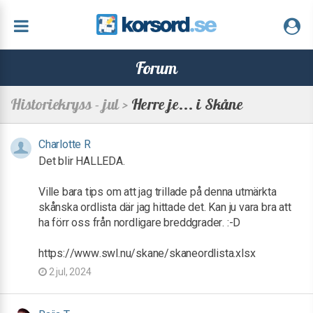
Forum
Historiekryss - jul >
Herre je... i Skåne
Charlotte R
Det blir HALLEDA.
Ville bara tips om att jag trillade på denna utmärkta
skånska ordlista där jag hittade det. Kan ju vara bra att
ha förr oss från nordligare breddgrader. :-D
https://www.swl.nu/skane/skaneordlista.xlsx
2 jul, 2024