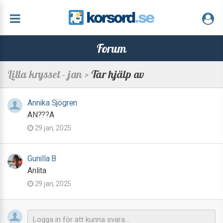
Forum
Lilla krysset - jan >
Tar hjälp av
Annika Sjögren
AN???A
29 jan, 2025
Gunilla B
Anlita
29 jan, 2025