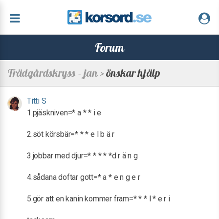
Forum
Trädgårdskryss - jan >
önskar hjälp
Titti S
1.pjäskniven=* a * * i e
2.söt körsbär=* * * e l b ä r
3.jobbar med djur=* * * * *d r ä n g
4.sådana doftar gott=* a * e n g e r
5.gör att en kanin kommer fram=* * * l * e r i