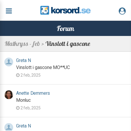
Forum
Matkryss - feb >
Vinslott i gascone
Greta N
Vinslott i gascone MO**UC
2 feb, 2025
Anette Demmers
Monluc
2 feb, 2025
Greta N