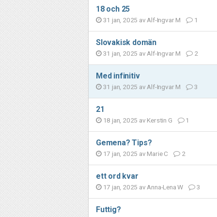
18 och 25
31 jan, 2025 av
Alf-Ingvar M
1
Slovakisk domän
31 jan, 2025 av
Alf-Ingvar M
2
Med infinitiv
31 jan, 2025 av
Alf-Ingvar M
3
21
18 jan, 2025 av
Kerstin G
1
Gemena? Tips?
17 jan, 2025 av
Marie C
2
ett ord kvar
17 jan, 2025 av
Anna-Lena W
3
Futtig?