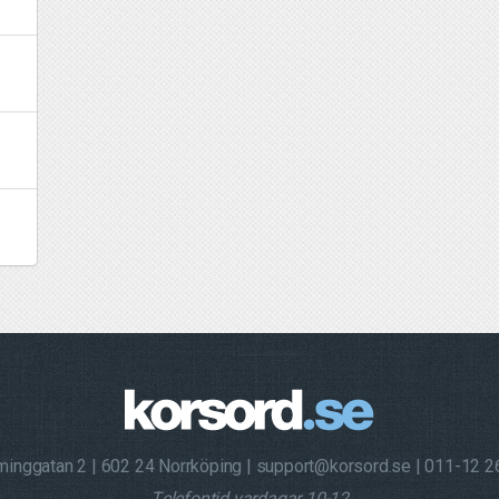
minggatan 2
602 24 Norrköping
support@korsord.se
011-12 2
Telefontid vardagar 10-12