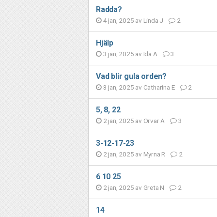
Radda?
4 jan, 2025 av
Linda J
2
Hjälp
3 jan, 2025 av
Ida A
3
Vad blir gula orden?
3 jan, 2025 av
Catharina E
2
5, 8, 22
2 jan, 2025 av
Orvar A
3
3-12-17-23
2 jan, 2025 av
Myrna R
2
6 10 25
2 jan, 2025 av
Greta N
2
14