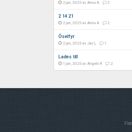
2 jan, 2025 av
Anna A
2
2 14 21
2 jan, 2025 av
Anna A
2
Öselfyr
2 jan, 2025 av
Jac L
1
Lades till
1 jan, 2025 av
Angelo R
2
Fle