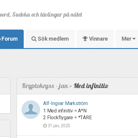
sord, Sudoku och tävlingar på nätet
Forum
Sök medlem
Vinnare
Mer
Kryptokryss - jan >
Med infinitiv
Alf-Ingvar Markström
1 Med infinitiv = A*N
2 Flockflygare = *TARE
31 jan, 2025