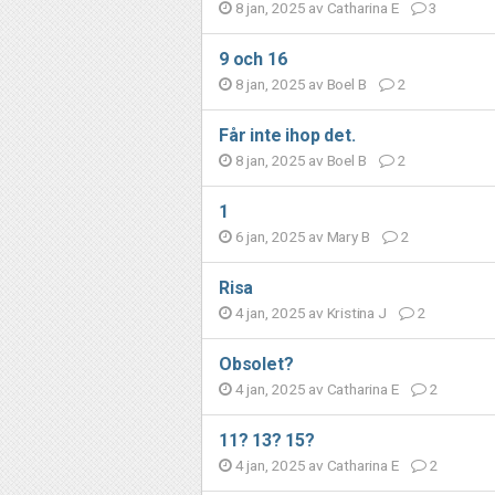
8 jan, 2025 av
Catharina E
3
9 och 16
8 jan, 2025 av
Boel B
2
Får inte ihop det.
8 jan, 2025 av
Boel B
2
1
6 jan, 2025 av
Mary B
2
Risa
4 jan, 2025 av
Kristina J
2
Obsolet?
4 jan, 2025 av
Catharina E
2
11? 13? 15?
4 jan, 2025 av
Catharina E
2