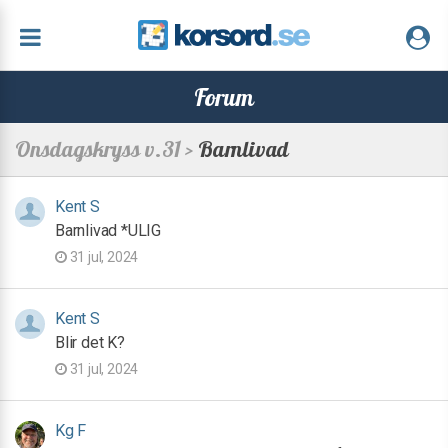
Forum
Onsdagskryss v.31 >
Barnlivad
Kent S
Barnlivad *ULIG
31 jul, 2024
Kent S
Blir det K?
31 jul, 2024
Kg F