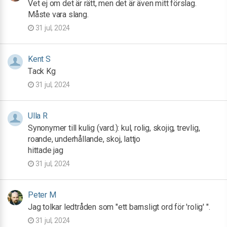
Vet ej om det är rätt, men det är även mitt förslag.
Måste vara slang.
31 jul, 2024
Kent S
Tack Kg
31 jul, 2024
Ulla R
Synonymer till kulig (vard.): kul, rolig, skojig, trevlig,
roande, underhållande, skoj, lattjo
hittade jag
31 jul, 2024
Peter M
Jag tolkar ledtråden som "ett barnsligt ord för 'rolig' ".
31 jul, 2024