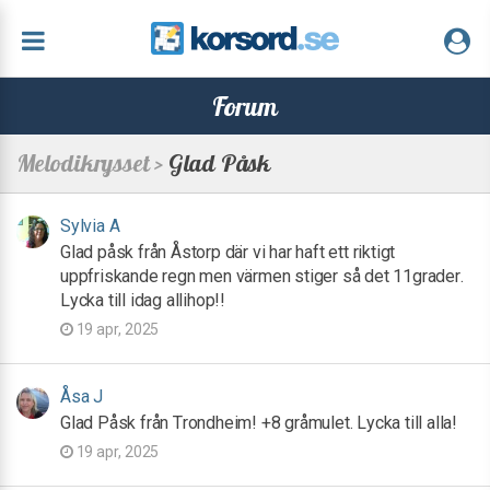
Forum
Melodikrysset >
Glad Påsk
Sylvia A
Glad påsk från Åstorp där vi har haft ett riktigt
uppfriskande regn men värmen stiger så det 11grader.
Lycka till idag allihop!!
19 apr, 2025
Åsa J
Glad Påsk från Trondheim! +8 gråmulet. Lycka till alla!
19 apr, 2025