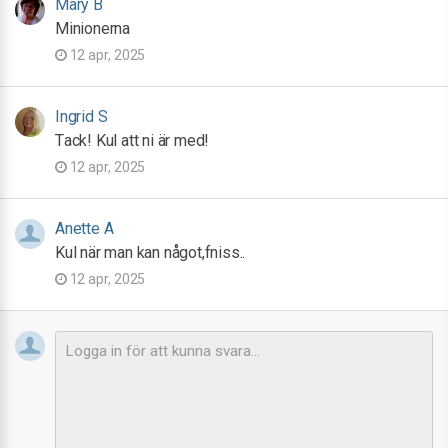
Mary B
Minionerna
12 apr, 2025
Ingrid S
Tack! Kul att ni är med!
12 apr, 2025
Anette A
Kul när man kan något,fniss..
12 apr, 2025