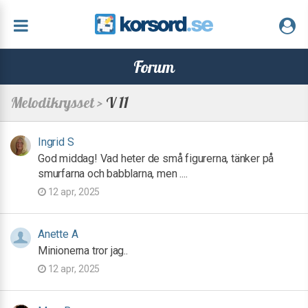
Forum
Melodikrysset >
V 11
Ingrid S
God middag! Vad heter de små figurerna, tänker på
smurfarna och babblarna, men ....
12 apr, 2025
Anette A
Minionerna tror jag..
12 apr, 2025