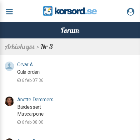
Forum
Arkivkryss >
Nr 3
Orvar A
Gula orden
6 feb 07:36
Anette Demmers
Bärdessert
Mascarpone
6 feb 08:00