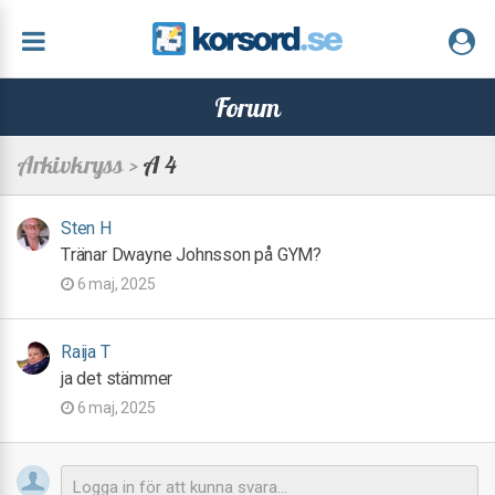
Forum
Arkivkryss >
A 4
Sten H
Tränar Dwayne Johnsson på GYM?
6 maj, 2025
Raija T
ja det stämmer
6 maj, 2025