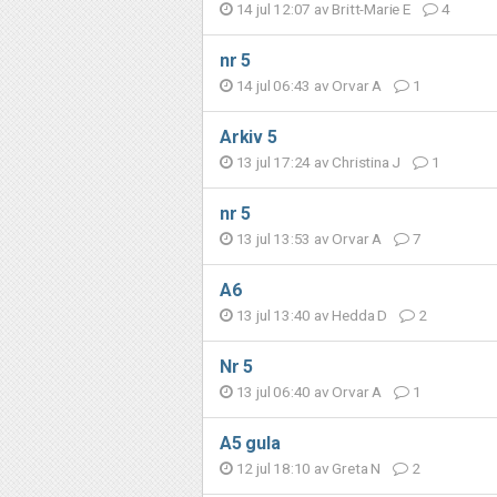
14 jul 12:07 av
Britt-Marie E
4
nr 5
14 jul 06:43 av
Orvar A
1
Arkiv 5
13 jul 17:24 av
Christina J
1
nr 5
13 jul 13:53 av
Orvar A
7
A6
13 jul 13:40 av
Hedda D
2
Nr 5
13 jul 06:40 av
Orvar A
1
A5 gula
12 jul 18:10 av
Greta N
2