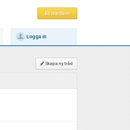
Bli medlem
Logga in
Skapa ny tråd