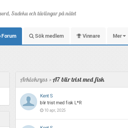
sord, Sudoku och tävlingar på nätet
Forum
Sök medlem
Vinnare
Mer
Arkivkryss >
A7 blir trist med fisk
Kent S
blir trist med fisk L*R
10 apr, 2025
Kent S