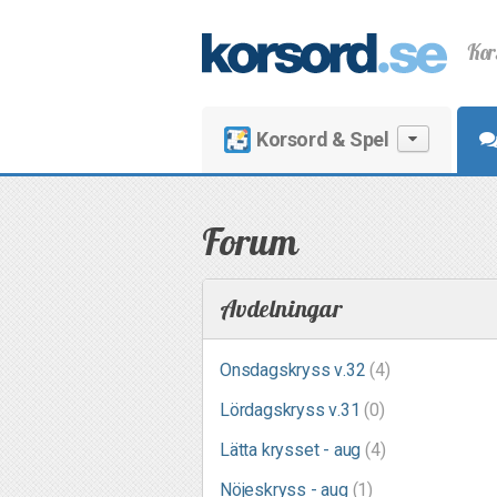
Kor
Korsord & Spel
Forum
Avdelningar
Onsdagskryss v.32
(4)
Lördagskryss v.31
(0)
Lätta krysset - aug
(4)
Nöjeskryss - aug
(1)