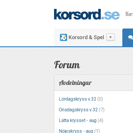
Kor
Korsord & Spel
Forum
Avdelningar
Lördagskryss v.32
(0)
Onsdagskryss v.32
(7)
Lätta krysset - aug
(4)
Nöjeskryss - aug
(1)