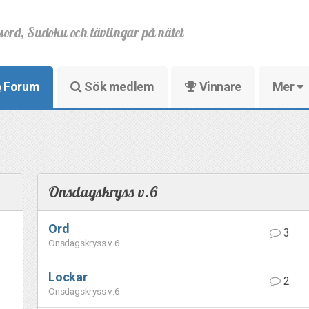
sord, Sudoku och tävlingar på nätet
Forum
Sök medlem
Vinnare
Mer
Onsdagskryss v.6
Ord
3
Onsdagskryss v.6
Lockar
2
Onsdagskryss v.6