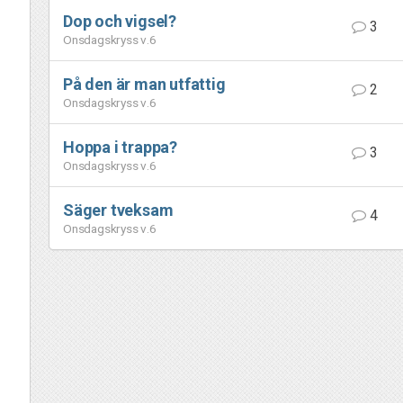
Dop och vigsel?
3
Onsdagskryss v.6
På den är man utfattig
2
Onsdagskryss v.6
Hoppa i trappa?
3
Onsdagskryss v.6
Säger tveksam
4
Onsdagskryss v.6