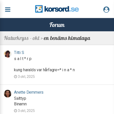
Forum
Naturkryss - okt >
en benäms himalaya
Titti S
s a l t * r p
kung haralds var hårfagre=* i n a * n
3 okt, 2025
Anette Demmers
Salttyp
Binamn
3 okt, 2025