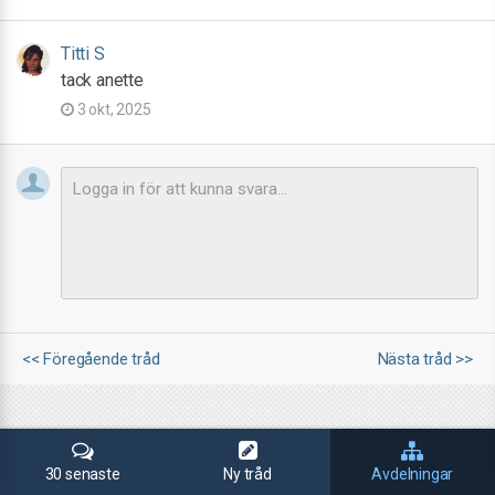
Titti S
tack anette
3 okt, 2025
<< Föregående tråd
Nästa tråd >>
30 senaste
Ny tråd
Avdelningar