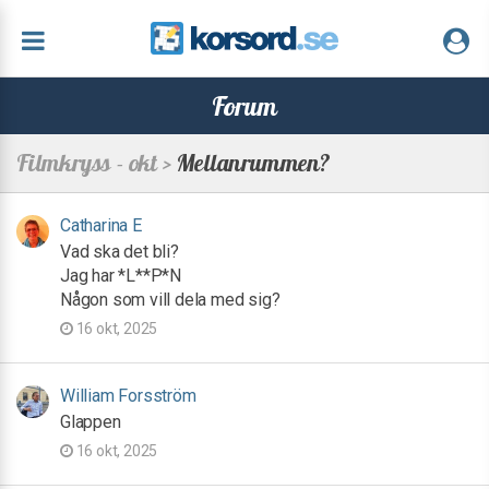
Forum
Filmkryss - okt >
Mellanrummen?
Catharina E
Vad ska det bli?
Jag har *L**P*N
Någon som vill dela med sig?
16 okt, 2025
William Forsström
Glappen
16 okt, 2025