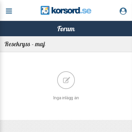
Forum
Resekryss - maj
Inga inlägg än