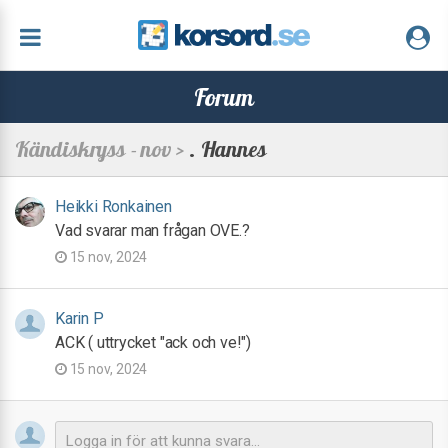
Forum
Kändiskryss - nov >
. Hannes
Heikki Ronkainen
Vad svarar man frågan OVE.?
15 nov, 2024
Karin P
ACK ( uttrycket "ack och ve!")
15 nov, 2024