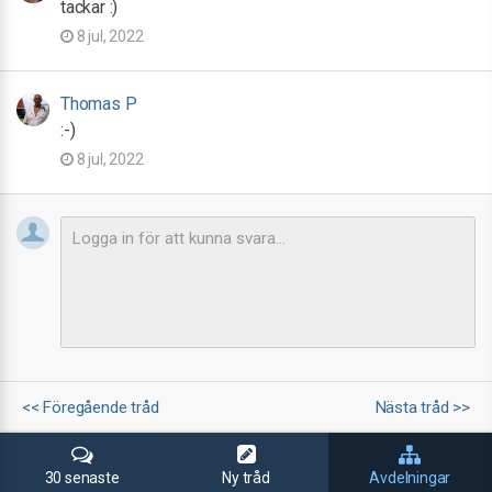
tackar :)
8 jul, 2022
Thomas P
:-)
8 jul, 2022
<< Föregående tråd
Nästa tråd >>
30 senaste
Ny tråd
Avdelningar