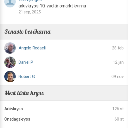
arkivkryss 10, vad är omärkt kvinna
21 sep, 2025
Senaste besökarna
Angelo Redaelli
28 feb
Daniel P
12 jan
Robert G
09 nov
Mest lösta kryss
Arkivkryss
126 st
Onsdagskryss
60 st