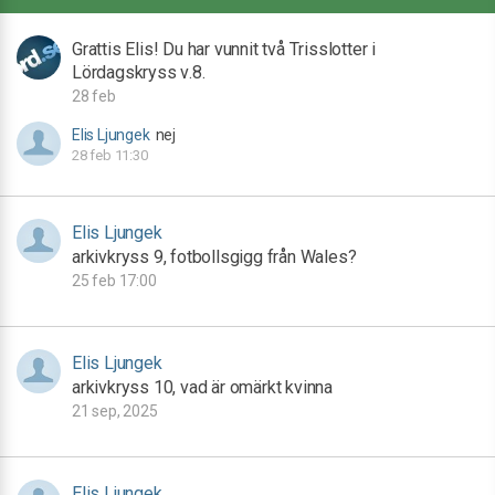
Grattis Elis! Du har vunnit två Trisslotter i
Lördagskryss v.8.
28 feb
Elis Ljungek
nej
28 feb 11:30
Elis Ljungek
arkivkryss 9, fotbollsgigg från Wales?
25 feb 17:00
Elis Ljungek
arkivkryss 10, vad är omärkt kvinna
21 sep, 2025
Elis Ljungek