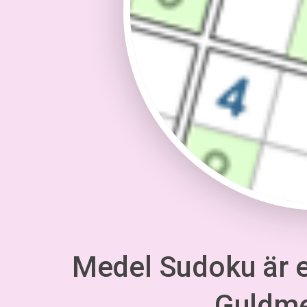
Medel Sudoku är en
Guldm