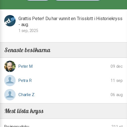
Grattis Peter! Du har vunnit en Trisslott i Historiekryss
- aug.
1 sep, 2025
Senaste besökarna
Peter M
09 dec
Petra R
11 sep
Charlie Z
06 aug
Mest lösta kryss
Poängsudoku
211 st