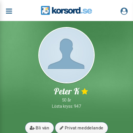
Peter K
50 år
Lösta kryss: 947
Bli vän
Privat meddelande