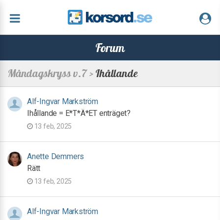
Forum
Måndagskryss v.7 >
Ihållande
Alf-Ingvar Markström
Ihållande = E*T*Ä*ET enträget?
13 feb, 2025
Anette Demmers
Rätt
13 feb, 2025
Alf-Ingvar Markström