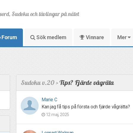
sord, Sudoku och tävlingar på nätet
Forum
Sök medlem
Vinnare
Mer
Sudoku v.20 >
Tips? Fjärde vågräta
Marie C
Kan jag få tips på första och fjärde vågrätta?
12 maj, 2025
Lennart Walman