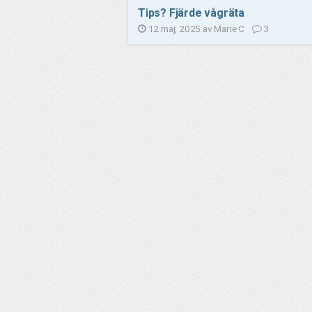
Tips? Fjärde vågräta
12 maj, 2025 av
Marie C
3