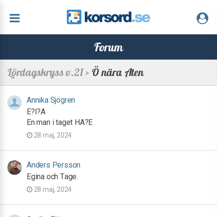
Forum
Lördagskryss v.21 >
Ö nära Aten
Annika Sjögren
E?I?A
En man i taget HA?E
28 maj, 2024
Anders Persson
Egina och Tage.
28 maj, 2024