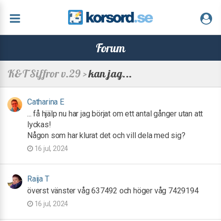
Forum
K&T Siffror v.29 >
kan jag...
Catharina E
... få hjälp nu har jag börjat om ett antal gånger utan att
lyckas!
Någon som har klurat det och vill dela med sig?
16 jul, 2024
Raija T
överst vänster våg 637492 och höger våg 7429194
16 jul, 2024