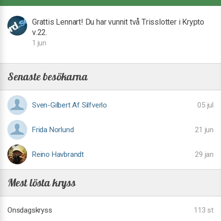
Grattis Lennart! Du har vunnit två Trisslotter i Krypto
v.22.
1 jun
Senaste besökarna
Sven-Gilbert Af Silfverlo
05 jul
Frida Norlund
21 jun
Reino Havbrandt
29 jan
Mest lösta kryss
Onsdagskryss
113 st