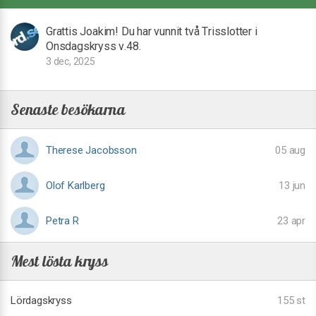
Grattis Joakim! Du har vunnit två Trisslotter i
Onsdagskryss v.48.
3 dec, 2025
Senaste besökarna
Therese Jacobsson
05 aug
Olof Karlberg
13 jun
Petra R
23 apr
Mest lösta kryss
Lördagskryss
155 st