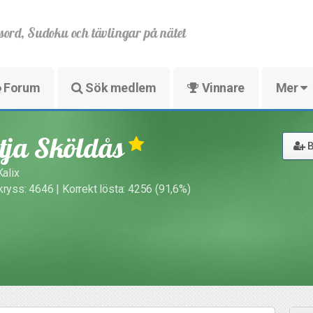
sord, Sudoku och tävlingar på nätet
Forum
Sök medlem
Vinnare
Mer
tja Sköldås
B
Kalix
kryss: 4646 | Korrekt lösta: 4256 (91,6%)