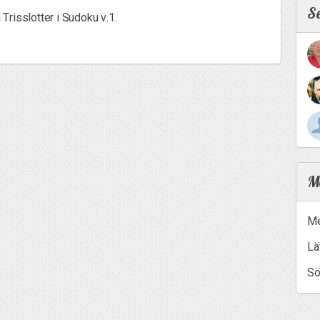
S
å Trisslotter i Sudoku v.1.
Me
Me
Lä
Sö