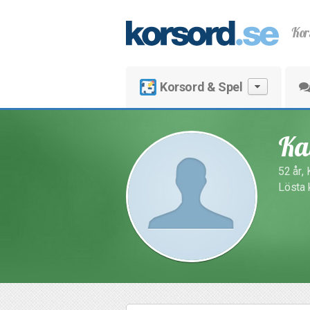
Kor
Korsord & Spel
Ka
52 år, 
Lösta 