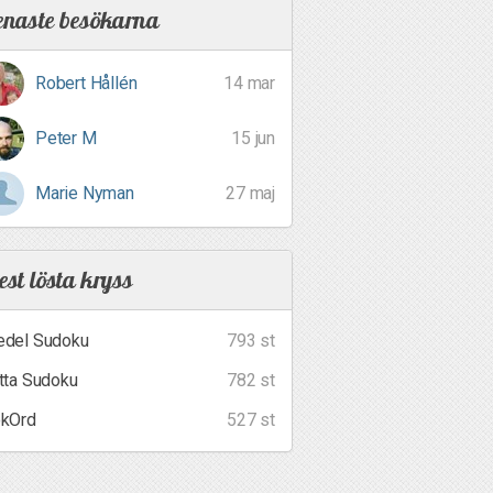
enaste besökarna
Robert Hållén
14 mar
Peter M
15 jun
Marie Nyman
27 maj
st lösta kryss
del Sudoku
793 st
tta Sudoku
782 st
kOrd
527 st