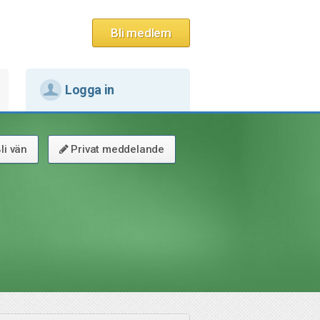
Bli medlem
Logga in
li vän
Privat meddelande